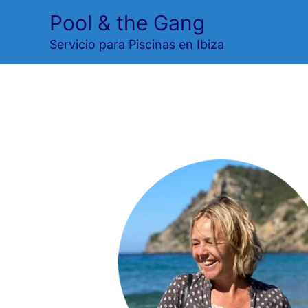
Ir
Pool & the Gang
al
Servicio para Piscinas en Ibiza
contenido
Heleen Mmm
Deja un comentario
/ Por
Ronald Van De