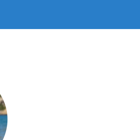
r Bijl
/
junio 9, 2020