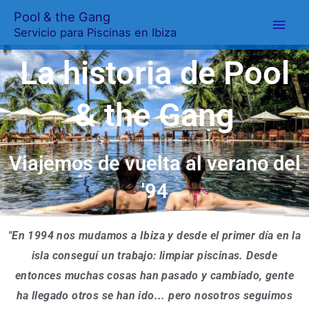
Nosotros
Ir
Men
Pool & the Gang
al
Servicio para Piscinas en Ibiza
princ
contenido
La historia de Pool
& the Gang
Viajemos de vuelta al verano del
'94
"En 1994 nos mudamos a Ibiza y desde el primer día en la
isla conseguí un trabajo: limpiar piscinas. Desde
entonces muchas cosas han pasado y cambiado, gente
ha llegado otros se han ido... pero nosotros seguimos